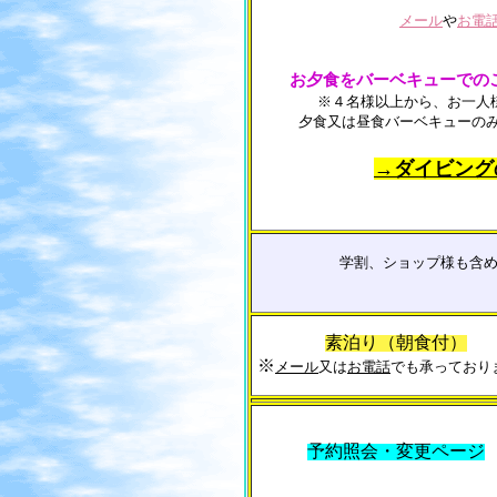
メール
や
お電
お夕食をバーベキューでの
※４名様以上から、お一人様
夕食又は昼食バーベキューの
→ダイビング
学割、ショップ様も含め、
素泊り（朝食付）
※
メール
又は
お電話
でも承っており
予約照会・変更ページ