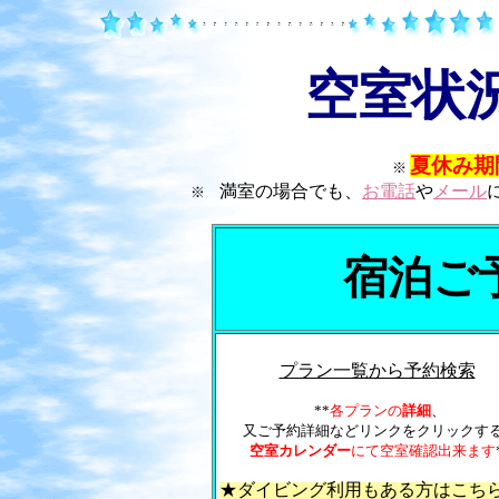
空室状
夏休み期
※
満室の場合でも、
お電話
や
メール
※
宿泊ご
プラン一覧から予約検索
**
各プランの
詳細
、
又ご予約詳細などリンクをクリックす
空室カレンダー
にて空室確認出来ます
★ダイビング利用もある方はこち