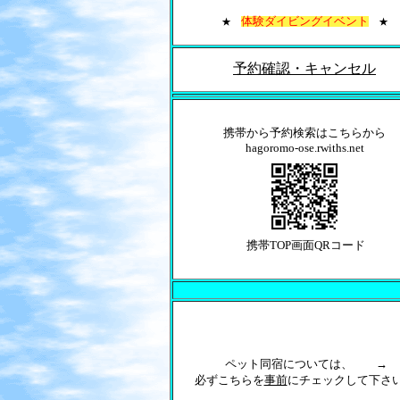
体験ダイビングイベント
★
★
予約確認・キャンセル
携帯から予約検索はこちらから
hagoromo-ose.rwiths.net
携帯TOP画面QRコード
ペット同宿については、 →
必ずこちらを
事前
にチェックして下さ